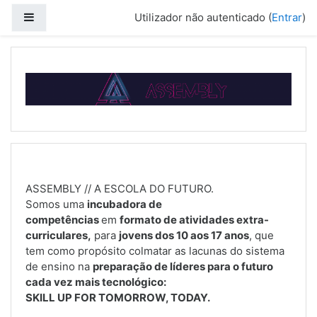
Ir para o conteúdo principal
Painel lateral
Utilizador não autenticado (
Entrar
)
ASSEMBLY // A ESCOLA DO FUTURO.
Somos uma
incubadora de
competências
em
formato de atividades extra-
curriculares,
para
jovens dos 10 aos 17 anos
, que
tem como propósito colmatar as lacunas do sistema
de ensino na
preparação de líderes para o futuro
cada vez mais tecnológico:
SKILL UP FOR TOMORROW, TODAY.